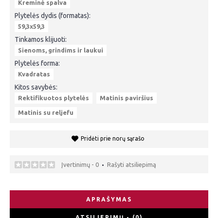
Kreminė spalva
Plytelės dydis (formatas):
59,3x59,3
Tinkamos klijuoti:
Sienoms, grindims ir laukui
Plytelės forma:
Kvadratas
Kitos savybės:
Rektifikuotos plytelės
Matinis paviršius
Matinis su reljefu
Pridėti prie norų sąrašo
Įvertinimų - 0
Rašyti atsiliepimą
•
APRAŠYMAS
ATSILIEPIMŲ - (0)