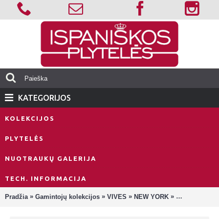
KATEGORIJOS
KOLEKCIJOS
PLYTELĖS
NUOTRAUKŲ GALERIJA
TECH. INFORMACIJA
»
»
»
»
Pradžia
Gamintojų kolekcijos
VIVES
NEW YORK
New York-R Na