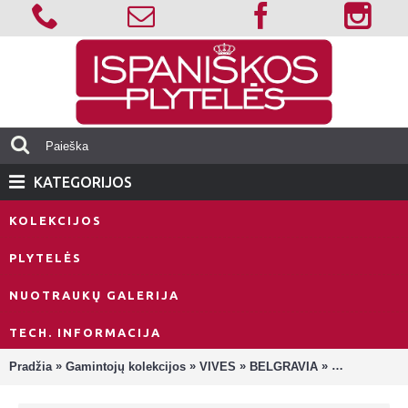
KATEGORIJOS
KOLEKCIJOS
PLYTELĖS
NUOTRAUKŲ GALERIJA
TECH. INFORMACIJA
»
»
»
»
Pradžia
Gamintojų kolekcijos
VIVES
BELGRAVIA
Belgravia Che