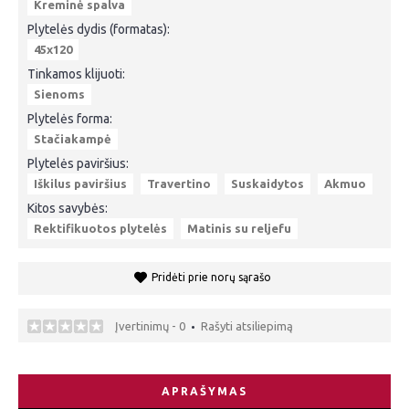
Kreminė spalva
Plytelės dydis (formatas):
45x120
Tinkamos klijuoti:
Sienoms
Plytelės forma:
Stačiakampė
Plytelės paviršius:
Iškilus paviršius
Travertino
Suskaidytos
Akmuo
Kitos savybės:
Rektifikuotos plytelės
Matinis su reljefu
Pridėti prie norų sąrašo
Įvertinimų - 0
Rašyti atsiliepimą
•
APRAŠYMAS