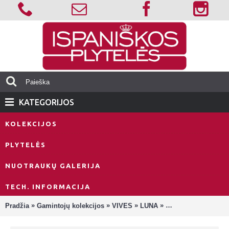
KATEGORIJOS
KOLEKCIJOS
PLYTELĖS
NUOTRAUKŲ GALERIJA
TECH. INFORMACIJA
»
»
»
»
Pradžia
Gamintojų kolekcijos
VIVES
LUNA
Luna-R Gris Plytelė