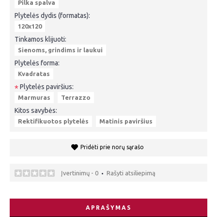
Pilka spalva
Plytelės dydis (formatas):
120x120
Tinkamos klijuoti:
Sienoms, grindims ir laukui
Plytelės forma:
Kvadratas
Plytelės paviršius:
*
Marmuras
Terrazzo
Kitos savybės:
Rektifikuotos plytelės
Matinis paviršius
Pridėti prie norų sąrašo
Įvertinimų - 0
Rašyti atsiliepimą
•
APRAŠYMAS