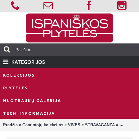
KATEGORIJOS
KOLEKCIJOS
PLYTELĖS
NUOTRAUKŲ GALERIJA
TECH. INFORMACIJA
»
»
»
»
Pradžia
Gamintojų kolekcijos
VIVES
STRAVAGANZA
Stravagan