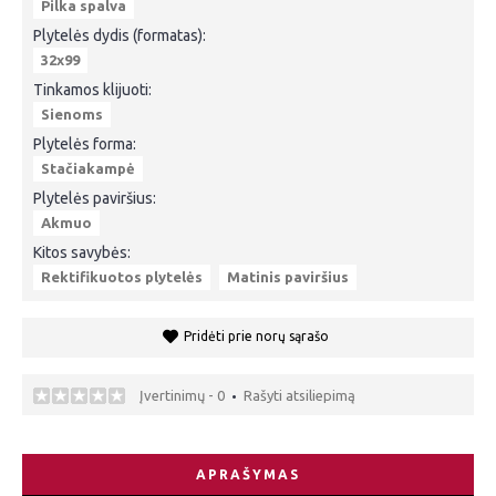
Pilka spalva
Plytelės dydis (formatas):
32x99
Tinkamos klijuoti:
Sienoms
Plytelės forma:
Stačiakampė
Plytelės paviršius:
Akmuo
Kitos savybės:
Rektifikuotos plytelės
Matinis paviršius
Pridėti prie norų sąrašo
Įvertinimų - 0
Rašyti atsiliepimą
•
APRAŠYMAS