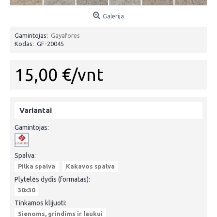
Galerija
Gamintojas:
Gayafores
Kodas:
GF-20045
15,00 €/vnt
Variantai
Gamintojas:
Spalva:
Pilka spalva
Kakavos spalva
Plytelės dydis (formatas):
30x30
Tinkamos klijuoti:
Sienoms, grindims ir laukui