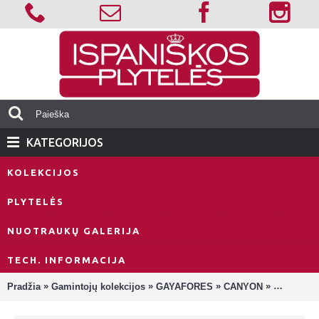
KATEGORIJOS
KOLEKCIJOS
PLYTELĖS
NUOTRAUKŲ GALERIJA
TECH. INFORMACIJA
»
»
»
»
Pradžia
Gamintojų kolekcijos
GAYAFORES
CANYON
Canyon Mo