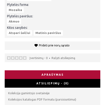
Plytelės forma:
Mozaika
Plytelės paviršius:
Akmuo
Kitos savybės:
Atspari šalčiui
Matinis paviršius
Pridėti prie norų sąrašo
Įvertinimų - 0
Rašyti atsiliepimą
•
APRAŠYMAS
ATSILIEPIMŲ - (0)
Kolekcija gamintojo svetainėje
Kolekcijos katalogas PDF formatu (parsisiuntimui)