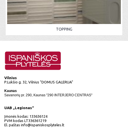
TOPPING
Vilnius
P.Lukšio g. 32, Vilnius "DOMUS GALERIJA"
Kaunas
Savanorių pr. 290, Kaunas "290 INTERJERO CENTRAS"
UAB „Legionas“
Įmonės kodas: 133636124
PVM kodas LT336361219
El. paštas
info@ispaniskosplyteles.lt