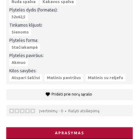
Ruda spalva
Kakavos spalva
Plytelės dydis (formatas):
32x62,5
Tinkamos klijuoti:
Sienoms
Plytelės forma:
Stačiakampė
Plytelės paviršius:
Akmuo
Kitos savybės:
Atspari šalčiui
Matinis paviršius
Matinis su reljefu
Pridėti prie norų sąrašo
Įvertinimų - 0
Rašyti atsiliepimą
•
APRAŠYMAS