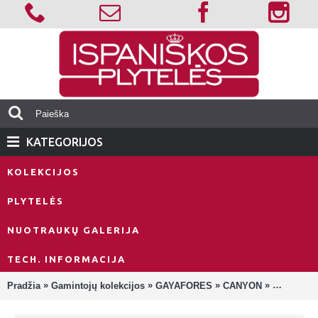
KATEGORIJOS
KOLEKCIJOS
PLYTELĖS
NUOTRAUKŲ GALERIJA
TECH. INFORMACIJA
»
»
»
»
Pradžia
Gamintojų kolekcijos
GAYAFORES
CANYON
Canyon De