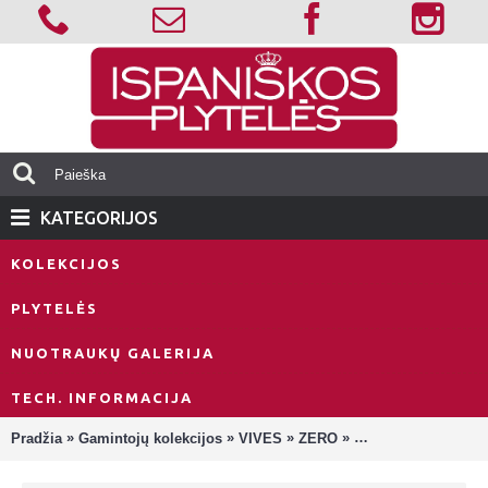
KATEGORIJOS
KOLEKCIJOS
PLYTELĖS
NUOTRAUKŲ GALERIJA
TECH. INFORMACIJA
»
»
»
»
Pradžia
Gamintojų kolekcijos
VIVES
ZERO
Zero Origo Green Pl