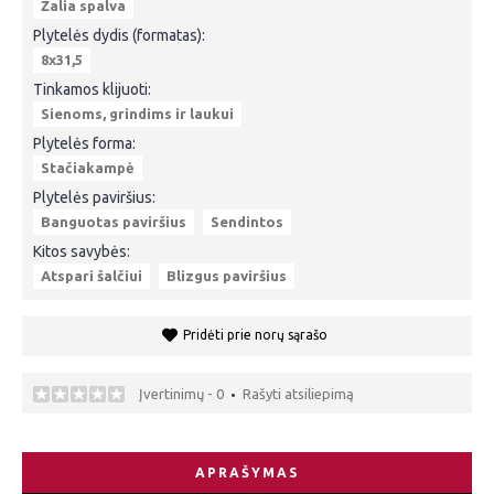
Žalia spalva
Plytelės dydis (formatas):
8x31,5
Tinkamos klijuoti:
Sienoms, grindims ir laukui
Plytelės forma:
Stačiakampė
Plytelės paviršius:
Banguotas paviršius
Sendintos
Kitos savybės:
Atspari šalčiui
Blizgus paviršius
Pridėti prie norų sąrašo
Įvertinimų - 0
Rašyti atsiliepimą
•
APRAŠYMAS