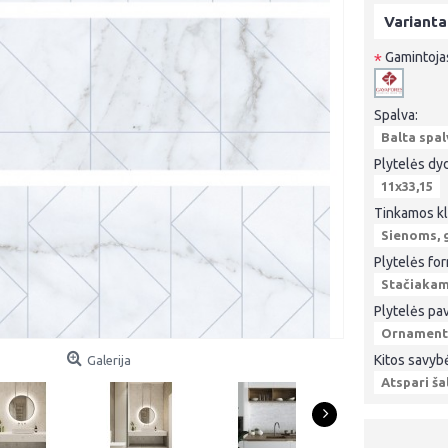
Varianta
Gamintoja
*
Spalva:
Balta spal
Plytelės dyd
11x33,15
Tinkamos kli
Sienoms, g
Plytelės fo
Stačiaka
Plytelės pav
Ornamenta
Kitos savyb
Galerija
Atspari ša