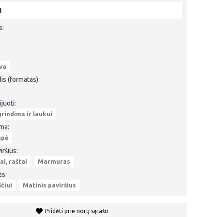
i
s:
va
is (formatas):
juoti:
rindims ir laukui
rma:
mpė
iršius:
i, raštai
Marmuras
ės:
lčiui
Matinis paviršius
Pridėti prie norų sąrašo