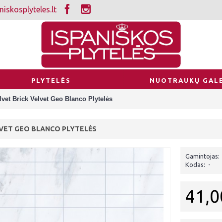
iskosplyteles.lt
PLYTELĖS
NUOTRAUKŲ GALE
lvet Brick Velvet Geo Blanco Plytelės
LVET GEO BLANCO PLYTELĖS
Gamintojas:
Kodas:
-
41,0