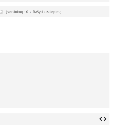
Įvertinimų - 0
Rašyti atsiliepimą
•