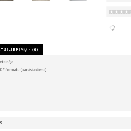
ATSILIEPIMŲ - (0)
etainėje
DF formatu (parsisiuntimui)
S