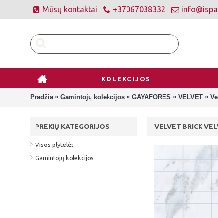
Mūsų kontaktai
+37067038332
info@ispan
KOLEKCIJOS
»
»
»
»
Pradžia
Gamintojų kolekcijos
GAYAFORES
VELVET
Ve
PREKIŲ KATEGORIJOS
VELVET BRICK VE
Visos plytelės
Gamintojų kolekcijos