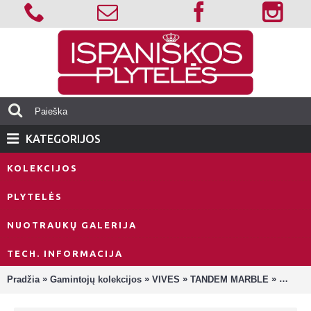
KATEGORIJOS
KOLEKCIJOS
PLYTELĖS
NUOTRAUKŲ GALERIJA
TECH. INFORMACIJA
»
»
»
»
Pradžia
Gamintojų kolekcijos
VIVES
TANDEM MARBLE
Tandem