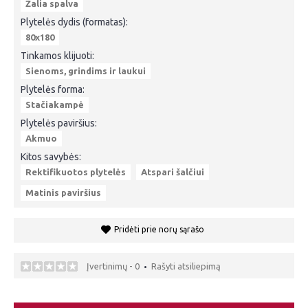
Žalia spalva
Plytelės dydis (formatas):
80x180
Tinkamos klijuoti:
Sienoms, grindims ir laukui
Plytelės forma:
Stačiakampė
Plytelės paviršius:
Akmuo
Kitos savybės:
Rektifikuotos plytelės
Atspari šalčiui
Matinis paviršius
Pridėti prie norų sąrašo
Įvertinimų - 0
Rašyti atsiliepimą
•