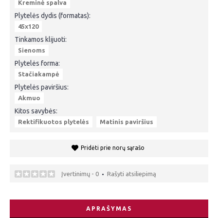
Kreminė spalva
Plytelės dydis (formatas):
45x120
Tinkamos klijuoti:
Sienoms
Plytelės forma:
Stačiakampė
Plytelės paviršius:
Akmuo
Kitos savybės:
Rektifikuotos plytelės
Matinis paviršius
Pridėti prie norų sąrašo
Įvertinimų - 0
Rašyti atsiliepimą
•
APRAŠYMAS