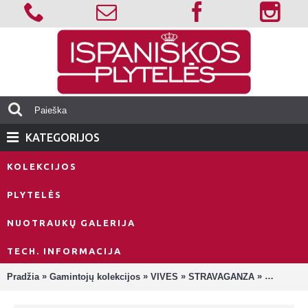
KATEGORIJOS
KOLEKCIJOS
PLYTELĖS
NUOTRAUKŲ GALERIJA
TECH. INFORMACIJA
»
»
»
»
Pradžia
Gamintojų kolekcijos
VIVES
STRAVAGANZA
Stravagan