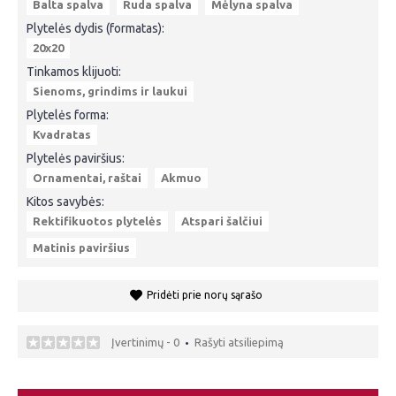
Balta spalva
Ruda spalva
Mėlyna spalva
Plytelės dydis (formatas):
20x20
Tinkamos klijuoti:
Sienoms, grindims ir laukui
Plytelės forma:
Kvadratas
Plytelės paviršius:
Ornamentai, raštai
Akmuo
Kitos savybės:
Rektifikuotos plytelės
Atspari šalčiui
Matinis paviršius
Pridėti prie norų sąrašo
Įvertinimų - 0
Rašyti atsiliepimą
•