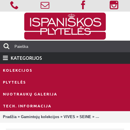
KATEGORIJOS
KOLEKCIJOS
PLYTELĖS
NUOTRAUKŲ GALERIJA
TECH. INFORMACIJA
»
»
»
»
Pradžia
Gamintojų kolekcijos
VIVES
SEINE
Seine Tabarly-R 2 A