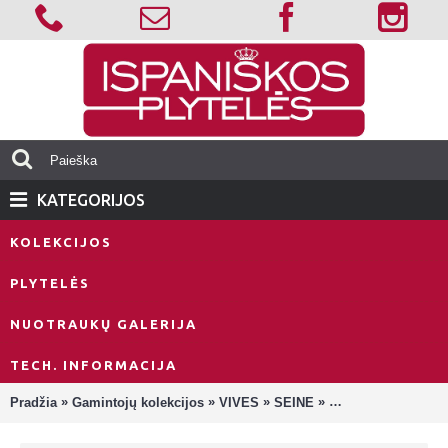
KATEGORIJOS
KOLEKCIJOS
PLYTELĖS
NUOTRAUKŲ GALERIJA
TECH. INFORMACIJA
»
»
»
»
Pradžia
Gamintojų kolekcijos
VIVES
SEINE
Seine Basalto Plyt