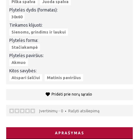
Pilka spalva
Juoda spalva
Plytelės dydis (formatas):
30x60
Tinkamos klijuoti:
Sienoms, grindims ir laukui
Plytelės forma:
Stačiakampė
Plytelės paviršius:
Akmuo
Kitos savybės:
Atspari šalčiui
Matinis paviršius
Pridėti prie norų sąrašo
Įvertinimų - 0
Rašyti atsiliepimą
•
APRAŠYMAS