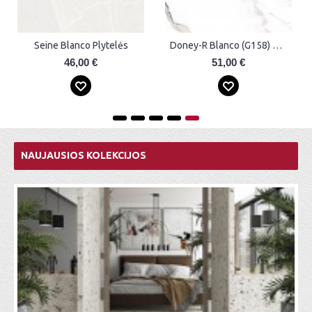
Doney Blanco (G192) Plytelės
Doney-R Blanco (G200) Plytelės
00 €
59,00 €
68,00 
NAUJAUSIOS KOLEKCIJOS