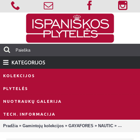
KATEGORIJOS
KOLEKCIJOS
PLYTELĖS
NUOTRAUKŲ GALERIJA
TECH. INFORMACIJA
»
»
»
»
Pradžia
Gamintojų kolekcijos
GAYAFORES
NAUTIC
Nautic Blac