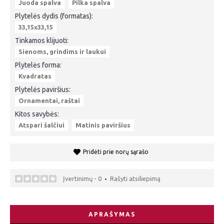
Juoda spalva
Pilka spalva
Plytelės dydis (formatas):
33,15x33,15
Tinkamos klijuoti:
Sienoms, grindims ir laukui
Plytelės forma:
Kvadratas
Plytelės paviršius:
Ornamentai, raštai
Kitos savybės:
Atspari šalčiui
Matinis paviršius
Pridėti prie norų sąrašo
Įvertinimų - 0
Rašyti atsiliepimą
•
APRAŠYMAS