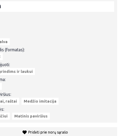
i
alva
is (formatas):
5
juoti:
rindims ir laukui
rma:
iršius:
i, raštai
Medžio imitacija
ės:
lčiui
Matinis paviršius
Pridėti prie norų sąrašo