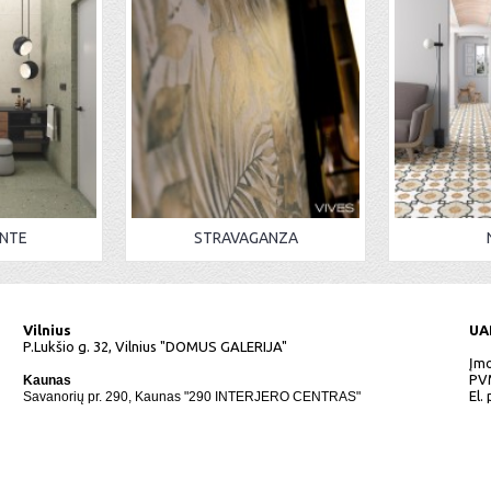
NTE
STRAVAGANZA
Vilnius
UA
P.Lukšio g. 32, Vilnius "DOMUS GALERIJA"
Įmo
PV
Kaunas
El.
Savanorių pr. 290, Kaunas "290 INTERJERO CENTRAS"