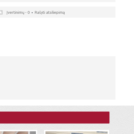
Įvertinimų - 0
Rašyti atsiliepimą
•