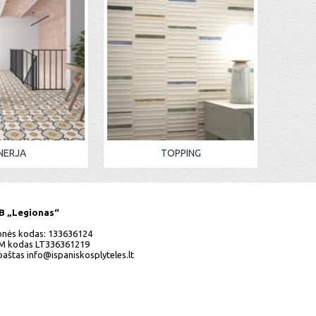
NERJA
TOPPING
B „Legionas“
nės kodas: 133636124
M kodas LT336361219
 paštas
info@ispaniskosplyteles.lt