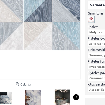
Varianta
Gamintojas:
Spalva:
Mėlyna sp
Plytelės dyd
33,15x33,1
Tinkamos kli
Sienoms, g
Plytelės fo
Kvadratas
Plytelės pav
Ornamenta
Kitos savyb
Galerija
Atspari ša