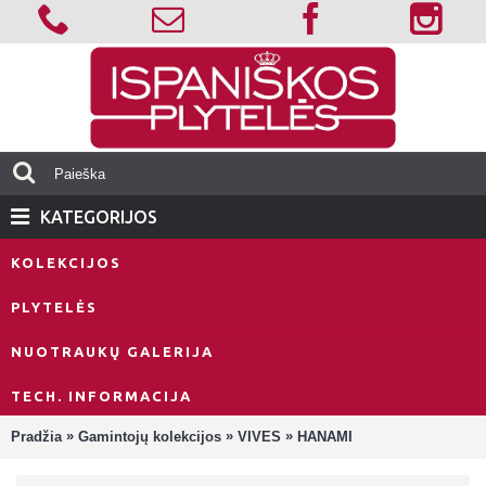
KATEGORIJOS
KOLEKCIJOS
PLYTELĖS
NUOTRAUKŲ GALERIJA
TECH. INFORMACIJA
»
»
»
Pradžia
Gamintojų kolekcijos
VIVES
HANAMI