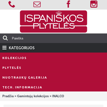
KATEGORIJOS
KOLEKCIJOS
PLYTELĖS
NUOTRAUKŲ GALERIJA
TECH. INFORMACIJA
»
»
Pradžia
Gamintojų kolekcijos
INALCO