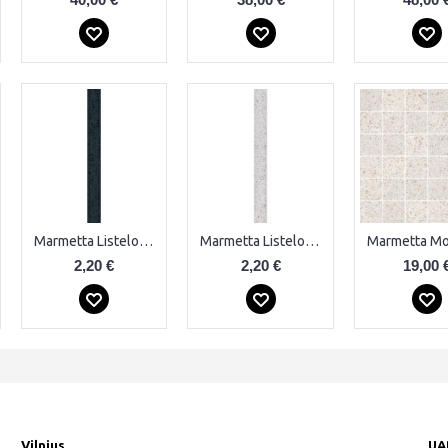
Marmetta Listelo Dark Plytelės
Marmetta Listelo Grey Plytelės
2,20 €
2,20 €
19,00 
Vilnius
UA