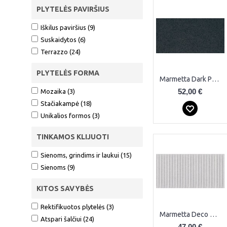
PLYTELĖS PAVIRŠIUS
Iškilus paviršius (9)
Suskaidytos (6)
Terrazzo (24)
PLYTELĖS FORMA
Marmetta Dark Plytelės
52,00 €
Mozaika (3)
Stačiakampė (18)
Unikalios formos (3)
TINKAMOS KLIJUOTI
Sienoms, grindims ir laukui (15)
Sienoms (9)
KITOS SAVYBĖS
Rektifikuotos plytelės (3)
Marmetta Deco Grey Plytelės
Atspari šalčiui (24)
47,00 €