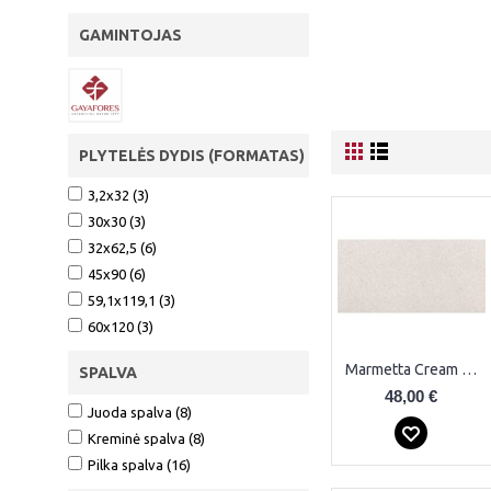
GAMINTOJAS
PLYTELĖS DYDIS (FORMATAS)
3,2x32 (3)
30x30 (3)
32x62,5 (6)
45x90 (6)
59,1x119,1 (3)
60x120 (3)
Marmetta Cream Plytelės
SPALVA
48,00 €
Juoda spalva (8)
Kreminė spalva (8)
Pilka spalva (16)