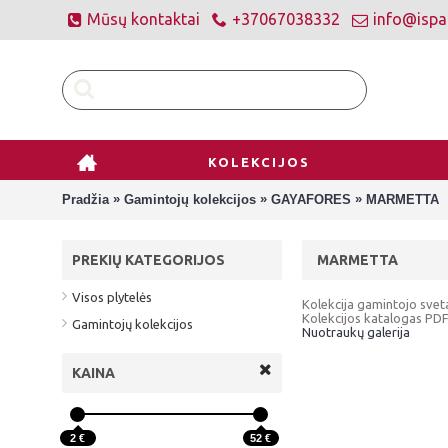
Mūsų kontaktai
+37067038332
info@ispan
KOLEKCIJOS
»
»
»
Pradžia
Gamintojų kolekcijos
GAYAFORES
MARMETTA
PREKIŲ KATEGORIJOS
MARMETTA
Visos plytelės
Kolekcija gamintojo svet
Kolekcijos katalogas PDF
Gamintojų kolekcijos
Nuotraukų galerija
KAINA
2 €
52 €