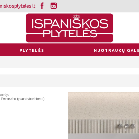
iskosplyteles.lt
PLYTELĖS
NUOTRAUKŲ GALE
ainėje
 formatu (parsisiuntimui)