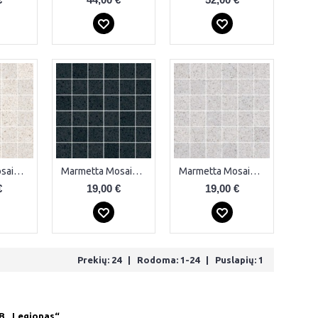
Marmetta Mosaico Cream Plytelės
Marmetta Mosaico Dark Plytelės
Marmetta Mosaico Grey Plytelės
€
19,00 €
19,00 €
Prekių: 24 | Rodoma: 1-24 | Puslapių: 1
B „Legionas“