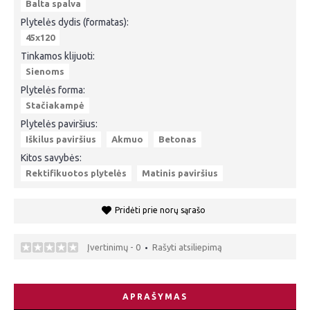
Balta spalva
Plytelės dydis (formatas):
45x120
Tinkamos klijuoti:
Sienoms
Plytelės forma:
Stačiakampė
Plytelės paviršius:
Iškilus paviršius
Akmuo
Betonas
Kitos savybės:
Rektifikuotos plytelės
Matinis paviršius
Pridėti prie norų sąrašo
Įvertinimų - 0
Rašyti atsiliepimą
•
APRAŠYMAS