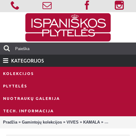
KATEGORIJOS
KOLEKCIJOS
PLYTELĖS
NUOTRAUKŲ GALERIJA
TECH. INFORMACIJA
»
»
»
»
Pradžia
Gamintojų kolekcijos
VIVES
KAMALA
Kamala Kolari-R 