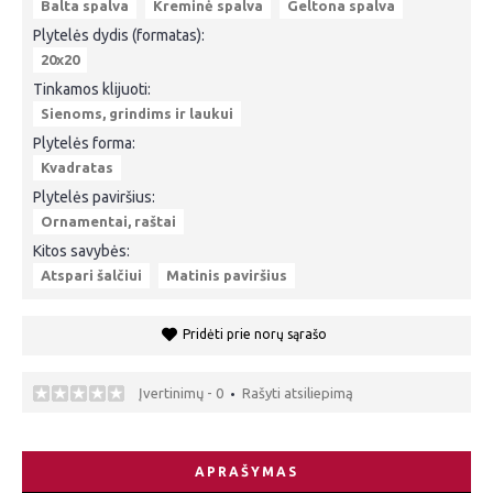
Balta spalva
Kreminė spalva
Geltona spalva
Plytelės dydis (formatas):
20x20
Tinkamos klijuoti:
Sienoms, grindims ir laukui
Plytelės forma:
Kvadratas
Plytelės paviršius:
Ornamentai, raštai
Kitos savybės:
Atspari šalčiui
Matinis paviršius
Pridėti prie norų sąrašo
Įvertinimų - 0
Rašyti atsiliepimą
•
APRAŠYMAS