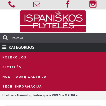
KATEGORIJOS
KOLEKCIJOS
PLYTELĖS
NUOTRAUKŲ GALERIJA
TECH. INFORMACIJA
»
»
»
»
Pradžia
Gamintojų kolekcijos
VIVES
MAORI
Maori Goroka Ocre