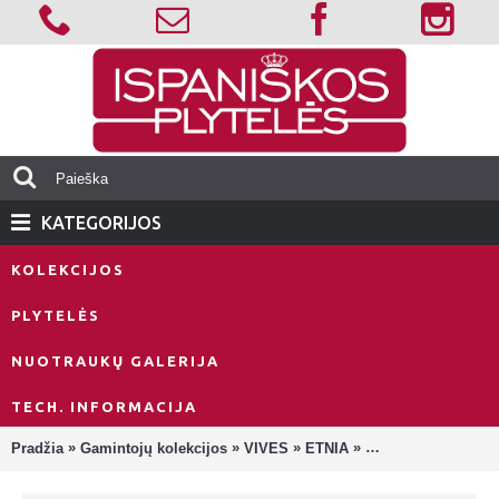
KATEGORIJOS
KOLEKCIJOS
PLYTELĖS
NUOTRAUKŲ GALERIJA
TECH. INFORMACIJA
»
»
»
»
Pradžia
Gamintojų kolekcijos
VIVES
ETNIA
Etnia Thai Pardo (G