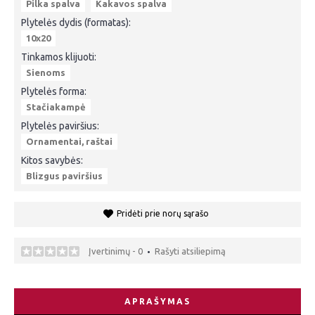
Pilka spalva
Kakavos spalva
Plytelės dydis (formatas):
10x20
Tinkamos klijuoti:
Sienoms
Plytelės forma:
Stačiakampė
Plytelės paviršius:
Ornamentai, raštai
Kitos savybės:
Blizgus paviršius
Pridėti prie norų sąrašo
Įvertinimų - 0
Rašyti atsiliepimą
•
APRAŠYMAS