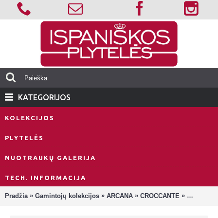
KATEGORIJOS
KOLEKCIJOS
PLYTELĖS
NUOTRAUKŲ GALERIJA
TECH. INFORMACIJA
»
»
»
»
Pradžia
Gamintojų kolekcijos
ARCANA
CROCCANTE
Croccante