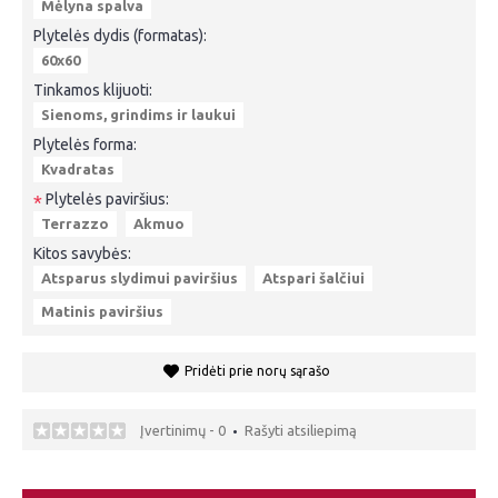
Mėlyna spalva
Plytelės dydis (formatas):
60x60
Tinkamos klijuoti:
Sienoms, grindims ir laukui
Plytelės forma:
Kvadratas
Plytelės paviršius:
*
Terrazzo
Akmuo
Kitos savybės:
Atsparus slydimui paviršius
Atspari šalčiui
Matinis paviršius
Pridėti prie norų sąrašo
Įvertinimų - 0
Rašyti atsiliepimą
•