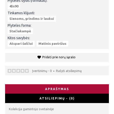
Plytelės dydis (formatas):
45x90
Tinkamos klijuoti:
Sienoms, grindims ir laukui
Plytelės forma:
Stačiakampė
Kitos savybės:
Atspari šalčiui
Matinis paviršius
Pridėti prie norų sąrašo
Įvertinimų - 0
Rašyti atsiliepimą
•
APRAŠYMAS
ATSILIEPIMŲ - (0)
Kolekcija gamintojo svetainėje