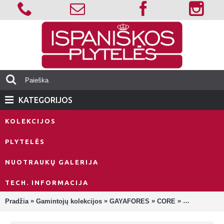
KATEGORIJOS
KOLEKCIJOS
PLYTELĖS
NUOTRAUKŲ GALERIJA
TECH. INFORMACIJA
»
»
»
»
Pradžia
Gamintojų kolekcijos
GAYAFORES
CORE
Core Greige 