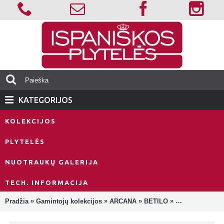
KATEGORIJOS
KOLEKCIJOS
PLYTELĖS
NUOTRAUKŲ GALERIJA
TECH. INFORMACIJA
»
»
»
»
Pradžia
Gamintojų kolekcijos
ARCANA
BETILO
Betilo-R Sand P