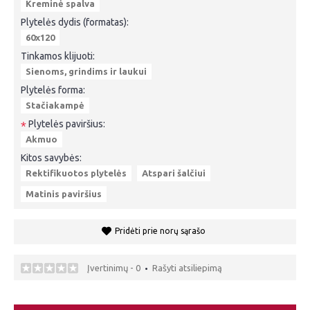
Kreminė spalva
Plytelės dydis (formatas):
60x120
Tinkamos klijuoti:
Sienoms, grindims ir laukui
Plytelės forma:
Stačiakampė
Plytelės paviršius:
*
Akmuo
Kitos savybės:
Rektifikuotos plytelės
Atspari šalčiui
Matinis paviršius
Pridėti prie norų sąrašo
Įvertinimų - 0
Rašyti atsiliepimą
•